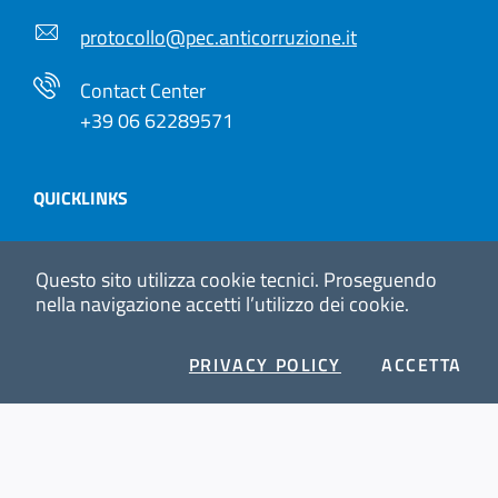
protocollo@pec.anticorruzione.it
Contact Center
+39 06 62289571
QUICKLINKS
Portale istituzionale
Questo sito utilizza cookie tecnici.
Proseguendo
nella navigazione accetti l’utilizzo dei cookie.
Portale servizi
Amministrazione Trasparente
PRIVACY POLICY
COOKIE
ACCETTA
I COOKI
Sezione Link Utili
Note legali
Copyright
Informativa sulla privacy
Accessibilità