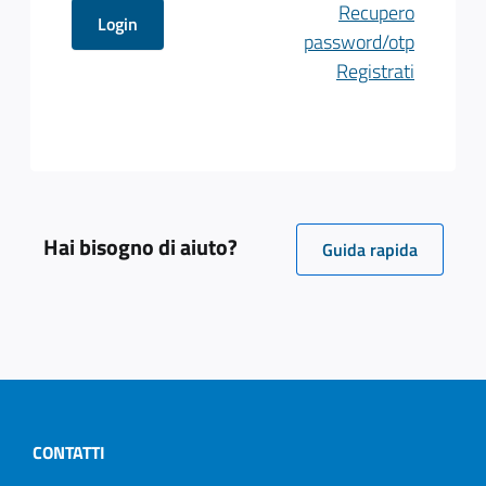
Recupero
password/otp
Registrati
Hai bisogno di aiuto?
Guida rapida
CONTATTI