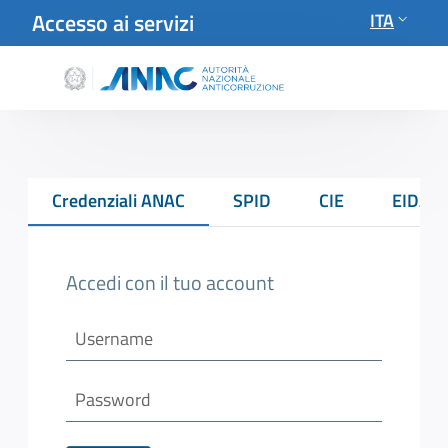
Accesso ai servizi
ITA
Vai al contenuto principale
Vai al footer
Credenziali ANAC
SPID
CIE
EIDAS
Accedi con il tuo account